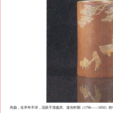
尚勋，生卒年不详，活跃于清嘉庆、道光时期（1796——1850