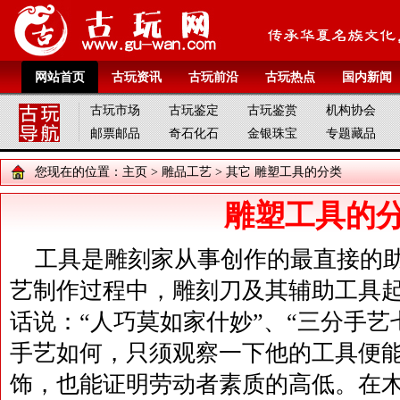
网站首页
古玩资讯
古玩前沿
古玩热点
国内新闻
古玩市场
古玩鉴定
古玩鉴赏
机构协会
邮票邮品
奇石化石
金银珠宝
专题藏品
您现在的位置：
主页
>
雕品工艺
>
其它
雕塑工具的分类
雕塑工具的
工具是雕刻家从事创作的最直接的
艺制作过程中，雕刻刀及其辅助工具
话说：“人巧莫如家什妙”、“三分手艺
手艺如何，只须观察一下他的工具便
饰，也能证明劳动者素质的高低。在