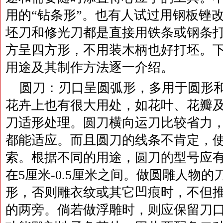
用的“钻条形”。也有人试过用钢板锉
坯刀和修光刀都是直接用铁条或钢条
方呈四方形，不用装木柄也好打坯。
用途及其制作方法逐一介绍。
圆刀：刃口呈圆弧形，多用于圆形
花卉上也有很大用处，如花叶、花瓣
刀适形处理。圆刀横向运刀比较省力
都能适应。而且圆刀的线条不肯定，
索。根据不同的用途，圆刀的型号应
在5厘米-0.5厘米之间。做圆雕人物
形，否则雕衣纹或其它凹痕时，不但
的两旁。倘若做浮雕时，则应保留刀