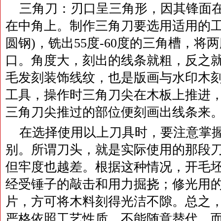
三角刀：刃口呈三角形，因其锋面
在中角上。制作三角刀要选用适用的工具
圆钢)，铣出55度-60度的三角槽，
口。角度大，刻出的线条就粗，反之
毛发刻装饰线纹，也是版画与水印木
工具，操作时三角刀尖在木板上推进
三角刀尖推过的部位便刻画出线条来
在选择使用以上刀具时，要注意掌
别。所谓刀头，就是实际使用的那段
但牢度也越差。根据这种情况，开毛
经受锤子的敲击和用力掘挠；修光用
片，方可将木料刻得光洁不隙。总之
严格依照工艺性质，不能随意替代，