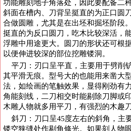
功能雕刻地子角落处，因此要配备二
斜面在槽内、刀背呈挺直的为正口圆
合做圆雕，尤其是在出坯和掘坯阶段
挺直的为反口圆刀，吃木比较深活，
浮雕中用途更大。圆刀的形状还可根
以便伸进较深的部位挖雕镂洞。
平刀：刃口呈平直，主要用于劈削
其平滑无痕。型号大的也能用来凿大
法，如绘画的笔触效果，显得刚劲有
角能刻线，二刀相交时能剔除刀脚或
木雕人物就多用平刀，有强烈的木趣
斜刀：刀口呈45度左右的斜角，主
镂空狭缝处作剔角修光。如果刻人物