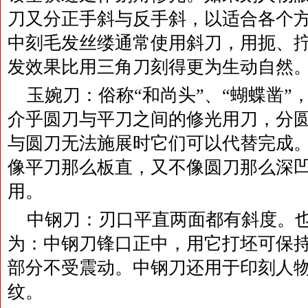
刀又分正手斜与反手斜，以适合各个
中刻毛发丝缕通常使用斜刀，用扼、
发效果比用三角刀刻得更为生动自然
玉婉刀：俗称“和尚头”、“蝴蝶凿”
介乎圆刀与平刀之间的修光用刀，分
与圆刀无法施展时它们可以代替完成
像平刀那么板直，又不像圆刀那么深
用。
中钢刀：刃口平直两面都有斜度。也
为：中钢刀锋口正中，用它打坯可保
部分不受震动。中钢刀还用于印刻人
纹。