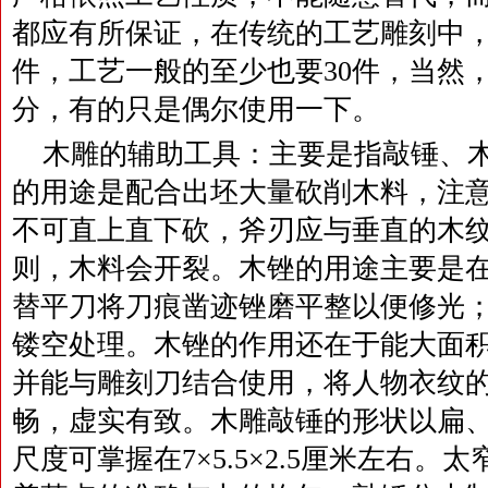
都应有所保证，在传统的工艺雕刻中
件，工艺一般的至少也要30件，当然
分，有的只是偶尔使用一下。
木雕的辅助工具：主要是指敲锤、
的用途是配合出坯大量砍削木料，注
不可直上直下砍，斧刃应与垂直的木纹
则，木料会开裂。木锉的用途主要是
替平刀将刀痕凿迹锉磨平整以便修光
镂空处理。木锉的作用还在于能大面
并能与雕刻刀结合使用，将人物衣纹
畅，虚实有致。木雕敲锤的形状以扁
尺度可掌握在7×5.5×2.5厘米左右