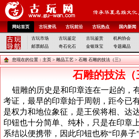
网站首页
古玩资讯
古玩前沿
古玩热点
国内新闻
古玩市场
古玩鉴定
古玩鉴赏
机构协会
邮票邮品
奇石化石
金银珠宝
专题藏品
您现在的位置：
主页
>
雕品工艺
>
石雕
石雕的技法（三）
石雕的技法（
钮雕的历史是和印章连在一起的，
考证，最早的印章始于周朝，距今已
是权力和地位象征，是王侯将相、达
印钮也十分简单、纯朴，只是在印章
系结以便携带，因此印钮也称“印鼻子