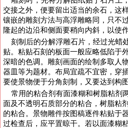
雕刻时，先将分解图纸贴于石片上
交接之外，便要留出适当的余石，这
镶嵌的雕刻方法与高浮雕略同，只不
隆起的边沿和侧面要稍向内斜，以使
刻制后的分解浮雕石片，经过光蜡
贴。粘贴石刻的板面一般应略低陷于
深暗的色调。雕刻画面的绘制多取人
器皿等为题材。布局宜疏不宜密，穿
要使景物便于分角刻制，又要达到构
常用的粘合剂有面漆糊和树脂粘剂
面及不透明石质部分的粘合，树脂粘
的粘合。景物雕件按图稿逐件粘贴于
过检查后，应平置晾干。若以面漆糊