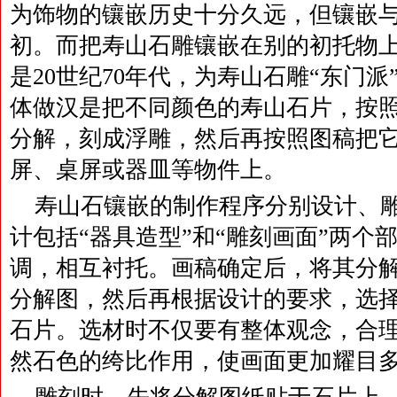
为饰物的镶嵌历史十分久远，但镶嵌
初。而把寿山石雕镶嵌在别的初托物
是20世纪70年代，为寿山石雕“东门
体做汉是把不同颜色的寿山石片，按
分解，刻成浮雕，然后再按照图稿把
屏、桌屏或器皿等物件上。
寿山石镶嵌的制作程序分别设计、
计包括“器具造型”和“雕刻画面”两个
调，相互衬托。画稿确定后，将其分
分解图，然后再根据设计的要求，选
石片。选材时不仅要有整体观念，合
然石色的绔比作用，使画面更加耀目