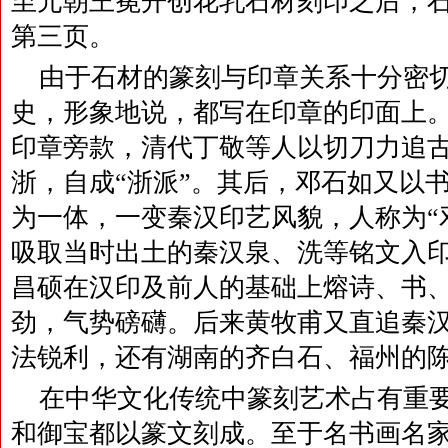
至元朝王冕开创花乳石材刻印之后，
第三页。
由于石材的篆刻与印章关系十分密
史，形象地说，都写在印章的印面上
印章旁款，清代丁敬等人以切刀力追
浙，自成“浙派”。其后，邓石如又以
为一体，一变秦汉印艺风貌，人称为“
吸取当时出土的秦汉泉、洗等铭文入
昌硕在汉印及前人的基础上熔诗、书
劲，气势磅礴。后来黄牧甫又直追秦
法锐利，还有湖南的齐白石、福州的
在中华文化传统中篆刻艺术占有重
和御宝都以篆文刻成。至于名书画名