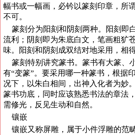
幅书或一幅画，必钤以篆刻印章，所
不可。
篆刻分为阳刻和阴刻两种。阳刻即
流利；阴刻即为朱底白文，笔画粗犷
味。阳刻和阴刻成双结对地采用，相
篆刻特别讲究篆书。篆书有大篆、小
有“变篆”。要采用哪一种篆书，根据
况下，以朱白相间，出神入化者为妙
篆书功底，同时应该熟悉书法的章法
需修光，反见生动和自然。
镶嵌
镶嵌又称屏雕，属于小件浮雕的范