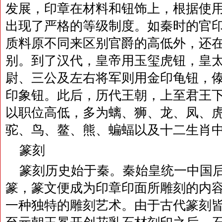
发展，印章在材料和钮饰上，根据使
出现了严格的等级制度。如秦时的官
质料原不同来区别官爵的高低外，还
别。到了汉代，皇帝用玉玺虎钮，皇
尉、三公及左右将军则用金印龟钮，
印象钮。此后，历代王朝，上至君王
以职位高低，多为螭、狮、龙、凤、
驼、鸟、鳌、熊、蝙蝠以及十二生肖
篆刻
篆刻历史始于秦。秦始皇统一中国
篆，篆文便成为印章印面所雕刻的内
一种独特的雕刻艺术。由于古代篆刻