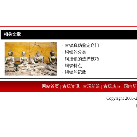
相关文章
古锁真伪鉴定窍门
铜锁的分类
铜挂锁的选择技巧
铜锁特点
铜锁的记载
网站首页
|
古玩资讯
|
古玩前沿
|
古玩热点
|
国内新
Copyright 2003-2