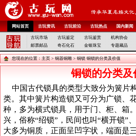
网站首页
古玩资讯
古玩前沿
古玩热点
国内新闻
古玩市场
古玩鉴定
古玩鉴赏
机构协会
邮票邮品
奇石化石
金银珠宝
专题藏品
您现在的位置：
主页
>
铜器铜雕
>
铜锁
铜锁的分类及价值
铜锁的分类及
中国古代锁具的类型大致分为簧片
类。其中簧片构造锁又可分为广锁、花
种，多为横式锁具，用于门、柜、箱
兴，俗称“绍锁”，民间也叫“横开锁”、
大多为铜质，正面呈凹字状，端面是