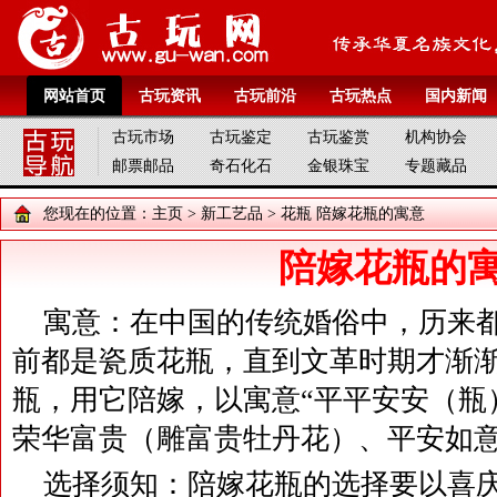
网站首页
古玩资讯
古玩前沿
古玩热点
国内新闻
古玩市场
古玩鉴定
古玩鉴赏
机构协会
邮票邮品
奇石化石
金银珠宝
专题藏品
您现在的位置：
主页
>
新工艺品
>
花瓶
陪嫁花瓶的寓意
陪嫁花瓶的
寓意：在中国的传统婚俗中，历来
前都是瓷质花瓶，直到文革时期才渐
瓶，用它陪嫁，以寓意“平平安安（瓶
荣华富贵（雕富贵牡丹花）、平安如意
选择须知：陪嫁花瓶的选择要以喜