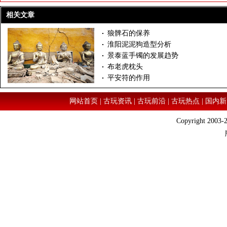
相关文章
狼髀石的保养
淮阳泥泥狗造型分析
景泰蓝手镯的发展趋势
布老虎枕头
平安符的作用
网站首页
|
古玩资讯
|
古玩前沿
|
古玩热点
|
国内新
Copyright 2003-2