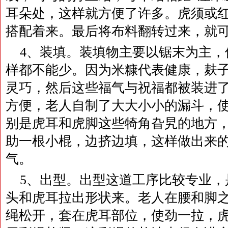
耳朵处，这样就方便了许多。虎须或
搭配着来。最后将布料翻转过来，就
4、装填。装填物主要以锯末为主，
样都不能少。因为米糠代表健康，麸
灵巧，然后这些福气与祝福都被装进
方便，老人自制了大大小小的漏斗，
别是虎耳和虎脚这些犄角旮旯的地方
助一根小棍，边挤边填，这样做出来
气。
5、出型。出型这道工序比较专业，
头和虎耳拉出形状来。老人在腰和脚
绳松开，套在虎耳部位，使劲一拉，