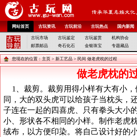
网站首页
古玩资讯
古玩前沿
古玩热点
国内新闻
古玩市场
古玩鉴定
古玩鉴赏
机构协会
邮票邮品
奇石化石
金银珠宝
专题藏品
您现在的位置：
主页
>
新工艺品
>
民间
做老虎枕的过程
做老虎枕的
1、裁剪。裁剪用得小样有大有小，
同，大的双头虎可以给孩子当枕头，
子连在一起的四喜虎、只有拳头大小
小、形状各不相同的小样。制作老虎
绒布，以方便印染。将自己设计好的