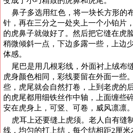
变成了小巧精致的虎鼻和虎尾。
鼻子多选用红色，将一块长方形的
针，再在三分之一处夹上一个小铂片
的虎鼻子就做好了。然后把它缝在虎
稍微倾斜一点，下边多露一些，上边
体感。
尾巴是用几根彩线，外面衬上绒布
虎身颜色相同，彩线要留在外面一些
些，虎尾就会自然打卷，上到老虎的
的虎尾都用细铁丝作中轴，上面缠些
安在虎身上，可竖、可卷，威风凛凛
虎耳上还要缝上虎须。老人自有缝
线，均匀的打上结，每个结相距2厘米