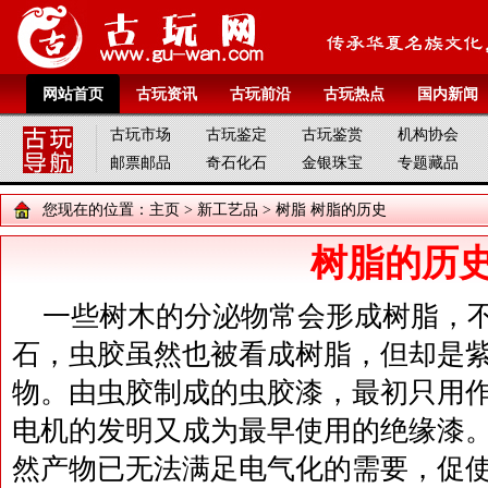
网站首页
古玩资讯
古玩前沿
古玩热点
国内新闻
古玩市场
古玩鉴定
古玩鉴赏
机构协会
邮票邮品
奇石化石
金银珠宝
专题藏品
您现在的位置：
主页
>
新工艺品
>
树脂
树脂的历史
树脂的历
一些树木的分泌物常会形成树脂，
石，虫胶虽然也被看成树脂，但却是
物。由虫胶制成的虫胶漆，最初只用
电机的发明又成为最早使用的绝缘漆。
然产物已无法满足电气化的需要，促