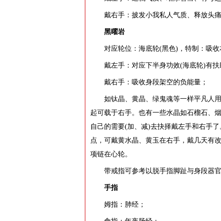
戴右手：披发小我私人气质、释放头
黑曜岩
对应轮位：海底轮(黑色)，特制：吸
戴左手：对应下半身功效(海底轮)有扶
戴右手：吸收身段架空的负能量；
如钛晶、黄晶、绿鬼魂等一样平凡人
起可载于右手。也有一些水晶如石榴石、
自己的需要(加、减)去抉择戴左手和右手
点，可戴黄水晶、黄玉在右手，戴几天有改
项链在心轮。
带戒指可参考以脱手指脚趾与身段器
手指
姆指：肺经；