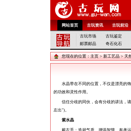
网站首页
古玩资讯
古玩前沿
古玩市场
古玩鉴定
邮票邮品
奇石化石
您现在的位置：
主页
>
新工艺品
>
天
水晶带在不同的位置，不仅是漂亮的
的功效和灵性作用。
信任分歧的同伙，会有分歧的讲法，请巨
左出”)。
紫水晶
戴左手：造就气质、增添智彗、有考