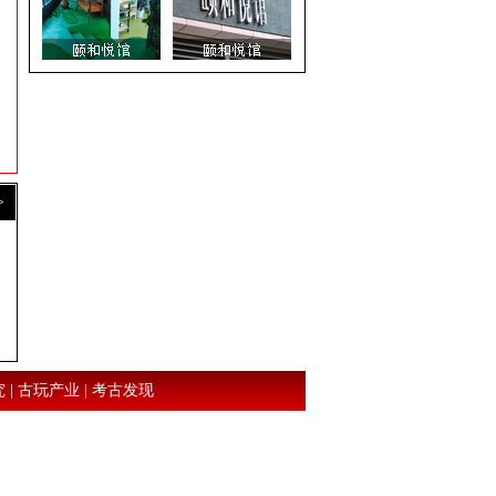
>
究
|
古玩产业
|
考古发现