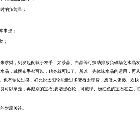
痛时的负能量；
收本事强；
助；
用来求财，则发起配载于左手，如茶晶、白晶等可扶助排放负磁场之水晶
烟水晶，戴摆布手都可以，贴身就可以了。所以，先体味水晶的运用，再
了。也有轮位过盛，好比说太阳轮能量过多变得太理智，想做人傻傻、欢快
良可以拿走，再戴别的宝石;要增强心轮，可戴绿、枌红色的宝石在左手
官的对应关连。