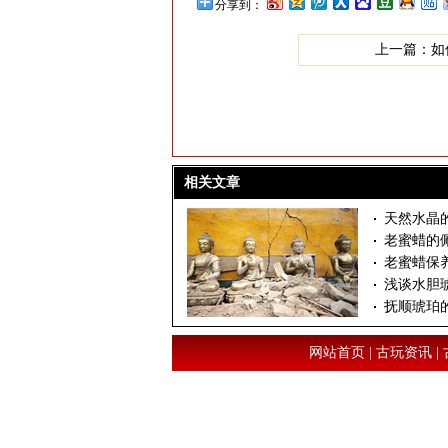
分享到：
上一篇：
如
相关文章
天然水晶
老蜜蜡的
老蜜蜡保
浅谈水胆
抚顺琥珀
网站首页
|
古玩资讯
|