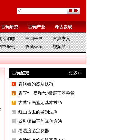
古玩研究
古玩产业
考古发现
铜器铜雕
中国书画
古典家具
图书报刊
收藏杂项
视频节目
古玩鉴定
更多>>
青铜器的鉴别技巧
同
青玉“一团和气”插屏玉器鉴赏
古董字画鉴定基本技巧
进
红山古玉的鉴别法则
鉴别缅甸玉的真伪方法
看温度鉴定瓷器