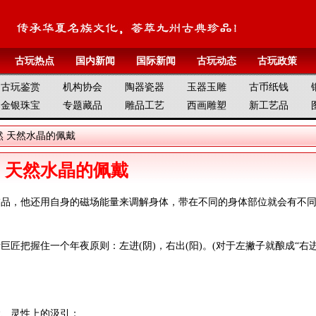
古玩热点
国内新闻
国际新闻
古玩动态
古玩政策
古玩鉴赏
机构协会
陶器瓷器
玉器玉雕
古币纸钱
金银珠宝
专题藏品
雕品工艺
西画雕塑
新工艺品
然
天然水晶的佩戴
天然水晶的佩戴
饰品，他还用自身的磁场能量来调解身体，带在不同的身体部位就会有不
匠把握住一个年夜原则：左进(阴)，右出(阳)。(对于左撇子就酿成“右
运、灵性上的汲引；