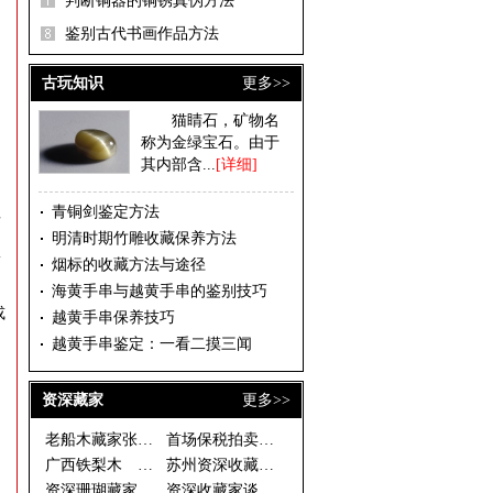
判断铜器的铜锈真伪方法
鉴别古代书画作品方法
古玩知识
更多>>
猫睛石，矿物名
称为金绿宝石。由于
其内部含...
[详细]
青铜剑鉴定方法
发
明清时期竹雕收藏保养方法
从
烟标的收藏方法与途径
海黄手串与越黄手串的鉴别技巧
或
越黄手串保养技巧
越黄手串鉴定：一看二摸三闻
资深藏家
更多>>
老船木藏家张有峰
首场保税拍卖落幕 西洋座钟银器
广西铁梨木 古拙淳朴藏价值
苏州资深收藏家温故轩谈收藏之二
资深珊瑚藏家说法
资深收藏家谈如何慧眼捡漏 一幅