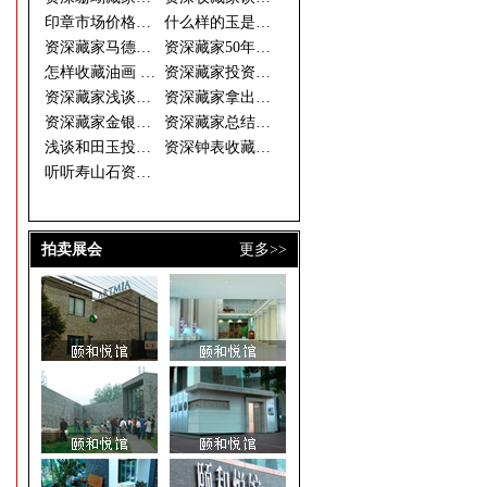
印章市场价格倒挂 资深藏家期待
什么样的玉是好玉 资深藏家眼中
资深藏家马德光的投资秘诀
资深藏家50年藏古钱万余枚
怎样收藏油画 资深藏家开出三大
资深藏家投资须选书画中的“潜力
资深藏家浅谈和田玉收藏
资深藏家拿出珍藏办“徐乐乐作品
资深藏家金银器价格稳步上升 收
资深藏家总结的连环画收藏三字经
浅谈和田玉投资做一个成功的收藏
资深钟表收藏家谈钟论表
听听寿山石资深藏家的收藏经
拍卖展会
更多>>