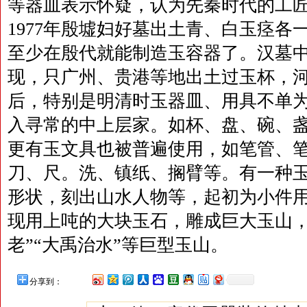
等器皿表示怀疑，认为先秦时代的工
1977年殷墟妇好墓出土青、白玉痉各
至少在殷代就能制造玉容器了。汉墓
现，只广州、贵港等地出土过玉杯，
后，特别是明清时玉器皿、用具不单
入寻常的中上层家。如杯、盘、碗、
更有玉文具也被普遍使用，如笔管、
刀、尺。洗、镇纸、搁臂等。有一种
形状，刻出山水人物等，起初为小件
现用上吨的大块玉石，雕成巨大玉山，
老”“大禹治水”等巨型玉山。
分享到：