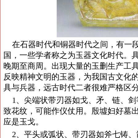
在石器时代和铜器时代之间，有一
国，一些学者称之为玉器文化时代。具
晚期至商周。出现大量的玉删生产工
反映精神文明的玉器，为我国古文化
具与兵器，远古时代二者很难严格区
1、尖端状带刃器如戈、矛、链、剑
致花纹，可能作仪仗用。殷墟妇好墓
应是玉戈。
2、平头或弧状、带刃器如斧七铸、