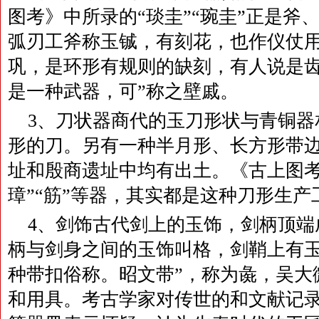
图考》中所录的“琰圭”“琬圭”正是斧
弧刃工斧称玉铖，有刻花，也作仪仗
巩，是环形有规则的缺刻，有人说是
是一种武器，可”称之壁戚。
3、刀状器商代的玉刀形状与青铜器
形的刀。另有一种半月形、长方形带
址和殷商遗址中均有出土。《古上图考
璋”“筋”等器，其实都是这种刀形生产
4、剑饰古代剑上的玉饰，剑柄顶端
柄与剑身之间的玉饰叫格，剑鞘上有
种带扣俗称。昭文带”，称为彘，吴大
和用具。考古学家对传世的和文献记