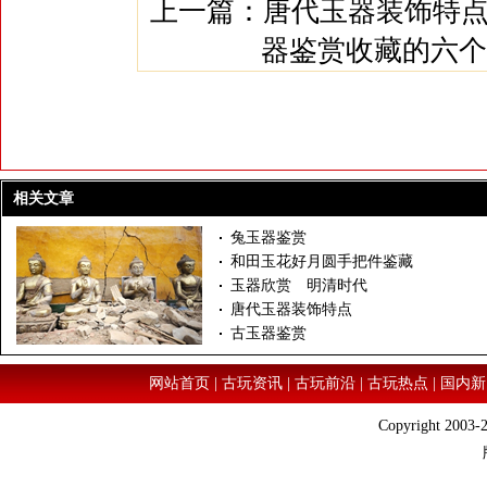
上一篇：
唐代玉器装饰特
器鉴赏收藏的六个
相关文章
兔玉器鉴赏
和田玉花好月圆手把件鉴藏
玉器欣赏 明清时代
唐代玉器装饰特点
古玉器鉴赏
网站首页
|
古玩资讯
|
古玩前沿
|
古玩热点
|
国内新
Copyright 2003-2