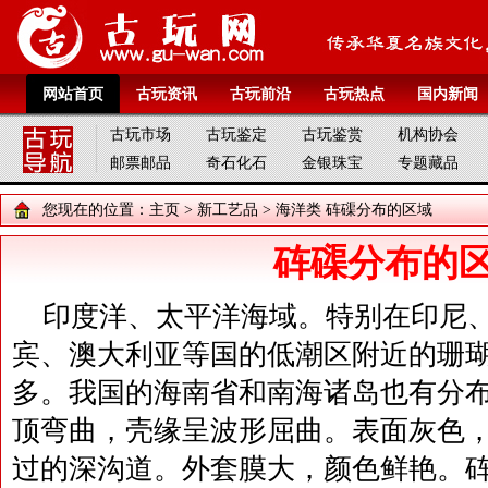
网站首页
古玩资讯
古玩前沿
古玩热点
国内新闻
古玩市场
古玩鉴定
古玩鉴赏
机构协会
邮票邮品
奇石化石
金银珠宝
专题藏品
您现在的位置：
主页
>
新工艺品
>
海洋类
砗磲分布的区域
砗磲分布的
印度洋、太平洋海域。特别在印尼
宾、澳大利亚等国的低潮区附近的珊
多。我国的海南省和南海诸岛也有分
顶弯曲，壳缘呈波形屈曲。表面灰色
过的深沟道。外套膜大，颜色鲜艳。