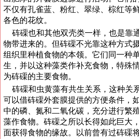
不仅有孔雀蓝、粉红、翠绿、棕红等
各色的花纹。
砗磲也和其他双壳类一样，也是靠
物带进来的。但砗磲不光靠这种方式
组织里种植食物的本领。它们同一种
生，并以这种藻类作补充食物，特殊
为砗磲的主要食物。
砗磲和虫黄藻有共生关系，这种关
可以借砗磲外套膜提供的方便条件，
中的磷、氮和二氧化碳，充分进行繁
藻作食物。砗磲之所以长得如此巨大
面获得食物的缘故。以前曾有过砗磲