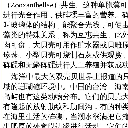
（Zooxanthellae）共生。这种单
进行光合作用，供砗磲丰富的营养。
叫玻璃体的结构，能聚合光线，可使
藻类的特殊关系，称为互惠共生。此
肉可食，大贝壳可用作贮水器或贝雕
珍珠。小型贝壳可烧制石灰或供观赏
砗磲和无鳞砗磲进行人工养殖并获成
海洋中最大的双壳贝世界上报道的只
域的珊瑚礁环境中。中国的台湾、海
岛屿也有这类动物分布。它们的贝壳
有隆起的放射肋纹和肋间沟，有的种
在海里生活的砗磲，当潮水涨满把它
出肥厚的外套膜边缘进行活动。它们