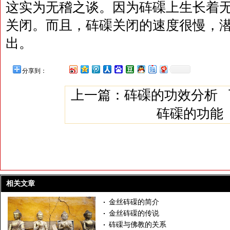
这实为无稽之谈。因为砗磲上生长着
关闭。而且，砗磲关闭的速度很慢，
出。
分享到：
上一篇：
砗磲的功效分析
砗磲的功能
相关文章
金丝砗磲的简介
金丝砗磲的传说
砗磲与佛教的关系