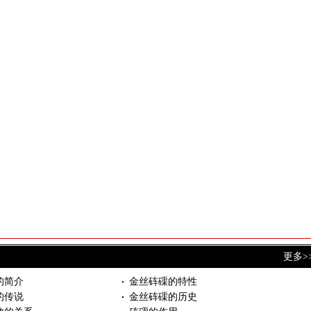
更多>
的简介
金丝砗磲的特性
的传说
金丝砗磲的历史