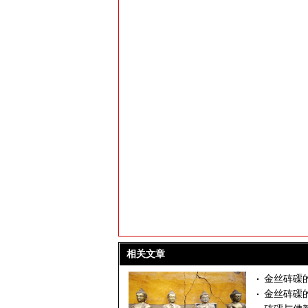
相关文章
金丝砗磲
金丝砗磲