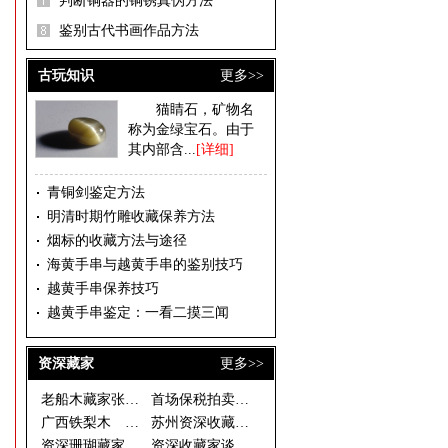
判断铜器的铜锈真伪方法
鉴别古代书画作品方法
古玩知识
更多>>
猫睛石，矿物名
称为金绿宝石。由于
其内部含...
[详细]
青铜剑鉴定方法
明清时期竹雕收藏保养方法
烟标的收藏方法与途径
海黄手串与越黄手串的鉴别技巧
越黄手串保养技巧
越黄手串鉴定：一看二摸三闻
资深藏家
更多>>
老船木藏家张有峰
首场保税拍卖落幕 西洋座钟银器
广西铁梨木 古拙淳朴藏价值
苏州资深收藏家温故轩谈收藏之二
资深珊瑚藏家说法
资深收藏家谈如何慧眼捡漏 一幅