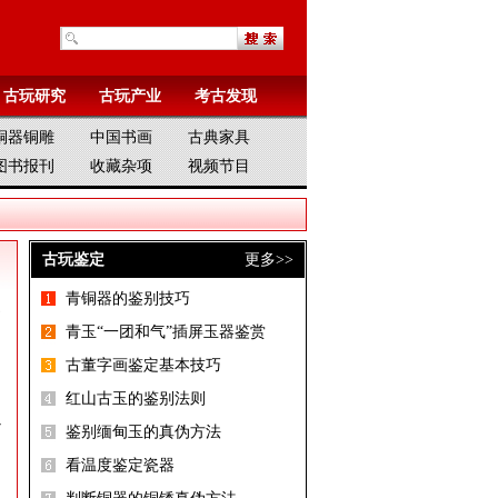
古玩研究
古玩产业
考古发现
铜器铜雕
中国书画
古典家具
图书报刊
收藏杂项
视频节目
古玩鉴定
更多>>
青铜器的鉴别技巧
则
青玉“一团和气”插屏玉器鉴赏
朝
古董字画鉴定基本技巧
红山古玉的鉴别法则
以
鉴别缅甸玉的真伪方法
看温度鉴定瓷器