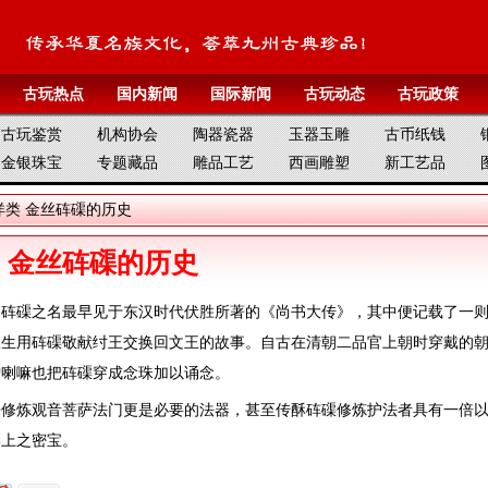
古玩热点
国内新闻
国际新闻
古玩动态
古玩政策
古玩鉴赏
机构协会
陶器瓷器
玉器玉雕
古币纸钱
金银珠宝
专题藏品
雕品工艺
西画雕塑
新工艺品
洋类
金丝砗磲的历史
金丝砗磲的历史
。砗磲之名最早见于东汉时代伏胜所著的《尚书大传》，其中便记载了一
宜生用砗磲敬献纣王交换回文王的故事。自古在清朝二品官上朝时穿戴的
僧喇嘛也把砗磲穿成念珠加以诵念。
来修炼观音菩萨法门更是必要的法器，甚至传酥砗磲修炼护法者具有一倍
学上之密宝。