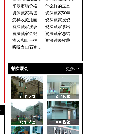
印章市场价格倒挂 资深藏家期待
什么样的玉是好玉 资深藏家眼中
资深藏家马德光的投资秘诀
资深藏家50年藏古钱万余枚
怎样收藏油画 资深藏家开出三大
资深藏家投资须选书画中的“潜力
资深藏家浅谈和田玉收藏
资深藏家拿出珍藏办“徐乐乐作品
资深藏家金银器价格稳步上升 收
资深藏家总结的连环画收藏三字经
浅谈和田玉投资做一个成功的收藏
资深钟表收藏家谈钟论表
听听寿山石资深藏家的收藏经
拍卖展会
更多>>
>