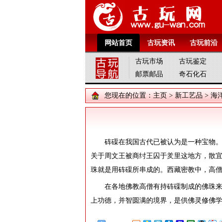
网站首页
古玩资讯
古玩前沿
古玩市场
古玩鉴定
邮票邮品
奇石化石
您现在的位置：
主页
>
新工艺品
>
海
砗磲在我国古代已被认为是一种宝物
关于周文王被商纣王囚于羑里这地方，散
珠就是用砗磲所串成的。西藏密教中，高
在各地佛教高僧有持砗磲制成的佛珠
上功德，并智圆满的境界，是供佛灵修佛